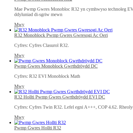
Mae Pwmp Gwres Monobloc R32 yn cymhwyso technoleg EVI ac
ddyluniad di-sgriw mewn
Mwy
R32 Monoblock Pwmp Gwres Gwresogi Ac Oeri
Cyfres: Cyfres Clasurol R32.
Mwy
Pwmp Gwres Monoblock Gwrthdröydd DC
Cyfres: R32 EVI Monoblock Math
Mwy
R32 Hollti Pwmp Gwres Gwrthdröydd EVI DC
Cyfres: Cyfres Twin R32. Lefel egni A+++, COP 4.62. Rheoly
Mwy
Pwmp Gwres Hollti R32