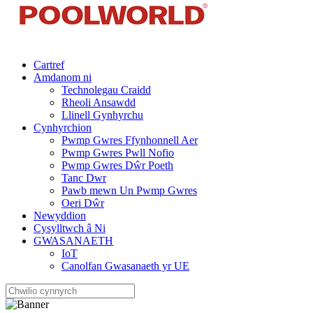
Cartref
Amdanom ni
Technolegau Craidd
Rheoli Ansawdd
Llinell Gynhyrchu
Cynhyrchion
Pwmp Gwres Ffynhonnell Aer
Pwmp Gwres Pwll Nofio
Pwmp Gwres Dŵr Poeth
Tanc Dwr
Pawb mewn Un Pwmp Gwres
Oeri Dŵr
Newyddion
Cysylltwch â Ni
GWASANAETH
IoT
Canolfan Gwasanaeth yr UE