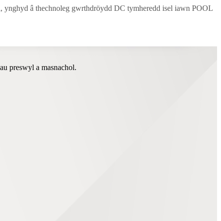
ol, ynghyd â thechnoleg gwrthdröydd DC tymheredd isel iawn POOL
au preswyl a masnachol.