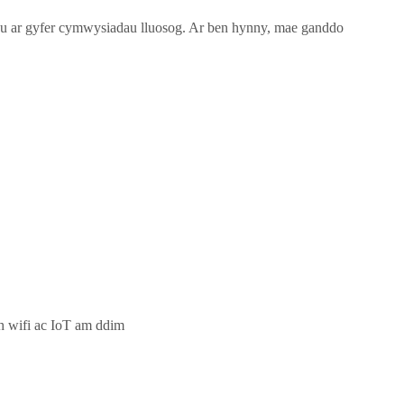
ar gyfer cymwysiadau lluosog. Ar ben hynny, mae ganddo
h wifi ac IoT am ddim