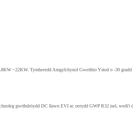
8KW ~22KW. Tymheredd Amgylchynol Gweithio Ystod o -30 gradd ~
oleg gwrthdröydd DC llawn EVI ac oerydd GWP R32 isel, wedi'i ddyl