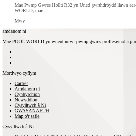
Mae Pwmp Gwres Hollti R32 yn Uned gwrthdröydd llawn aer-i-
WORLD, mae
Mwy
amdanom ni
Mae POOL WORLD yn wneuthurwr pwmp gwres proffesiynol a phrofia
Mordwyo cyflym
Cartref
Amdanom ni
Cynhyrchion
Newyddion
Cysylltwch â Ni
GWASANAETH
Map o'r safle
Cysylltwch â Ni