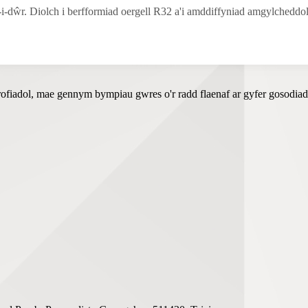
dŵr. Diolch i berfformiad oergell R32 a'i amddiffyniad amgylchedd
dol, mae gennym bympiau gwres o'r radd flaenaf ar gyfer gosodiad