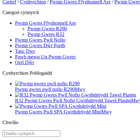
Cartref
/
Cynhyrchion
/
Pwmp Gwres Ffynhonnell Aer
/
Pwmp Gwre
Categori cynnyrch
Pwmp Gwres Ffynhonnell Aer
Pwmp Gwres R290
Pwmp Gwres R32
Pwmp Gwres Pwll Nofio
Pwmp Gwres Dŵr Poeth
Tanc Dwr
Pawb mewn Un Pwmp Gwres
Oeri Dŵr
Cynhyrchion Poblogaidd
Pwmp gwres pwll nofio R290
Mwy
R32 Pwmp Gwres Pwll Nofio Gwrthdröydd Tawel Plastig
Mw
Pwmp Gwres Pwll SPA Gwrthdröydd Mini
Mwy
Chwilio