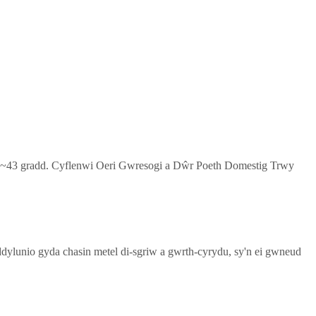
43 gradd. Cyflenwi Oeri Gwresogi a Dŵr Poeth Domestig Trwy
unio gyda chasin metel di-sgriw a gwrth-cyrydu, sy'n ei gwneud