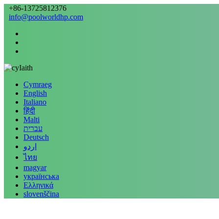
+86-13725812376
info@poolworldhp.com
Iaith
Cymraeg
English
Italiano
हिंदी
Malti
עברית
Deutsch
اردو
ไทย
magyar
українська
Ελληνικά
slovenščina