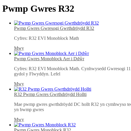
Pwmp Gwres R32
Pwmp Gwres Gwresogi Gwrthdröydd R32
Cyfres: R32 EVI Monoblock Math
Mwy
Pwmp Gwres Monoblock Aer i Ddŵr
Cyfres: R32 EVI Monoblock Math. Cynhwysedd Gwresogi 11.
gydol y Flwyddyn. Lefel
Mwy
R32 Pwmp Gwres Gwrthdröydd Hollti
Mae pwmp gwres gwrthdröydd DC hollt R32 yn cymhwyso techn
yn bwmp gwres
Mwy
Pwmp Gwres Monoblock R32