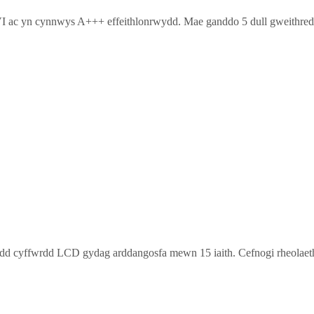
 yn cynnwys A+++ effeithlonrwydd. Mae ganddo 5 dull gweithredu 
dd cyffwrdd LCD gydag arddangosfa mewn 15 iaith. Cefnogi rheolaet